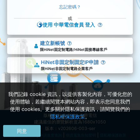
忘記密碼？
或
使用 中華電信會員 登入
建立新帳號
限HiNet固定制電路/HiNet固接專線客戶
HiNet非固定制固定IP申請
限HiNet非固定制電路企業客戶
我們記錄 cookie 資訊，以提供客製化內容，可優化您的
使用體驗，若繼續閱覽本網站內容，即表示您同意我們
使用 cookies。更多關於隱私保護資訊，請閱覽我們的
版權所有 © 2026 中華電信
隱私權保護政策
。
建議最佳的瀏覽解析度為1680x1050
版本：v202606-003-ser
同意
|
|
|
障礙申告
申請進度查詢
個資蒐集告知聲明
隱私權保護政策